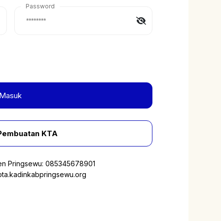
Password
Masuk
Pembuatan KTA
en Pringsewu:
085345678901
a.kadinkabpringsewu.org